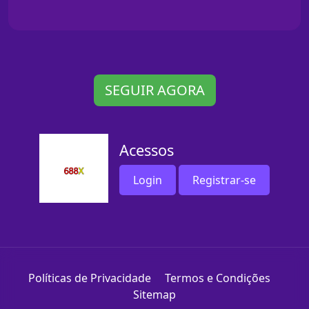
SEGUIR AGORA
Acessos
Login
Registrar-se
Políticas de Privacidade
Termos e Condições
Sitemap