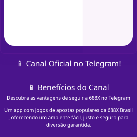
📱 Canal Oficial no Telegram!
📱 Benefícios do Canal
Descubra as vantagens de seguir a 688X no Telegram
Um app com jogos de apostas populares da 688X Brasil
, oferecendo um ambiente fácil, justo e seguro para
diversão garantida.