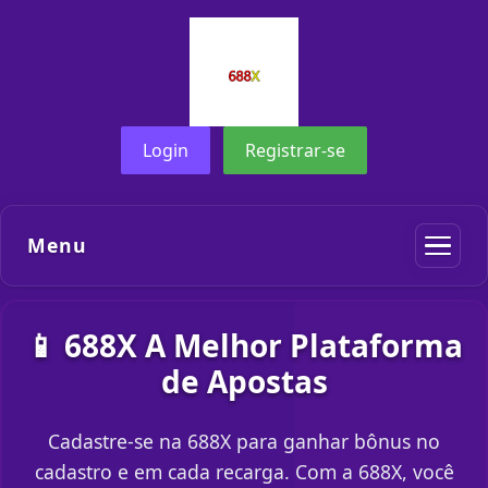
Login
Registrar-se
Menu
📱 688X A Melhor Plataforma
de Apostas
Cadastre-se na 688X para ganhar bônus no
cadastro e em cada recarga. Com a 688X, você