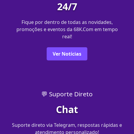
24/7
Fique por dentro de todas as novidades,
promoções e eventos da 68K.Com em tempo
real!
Ver Notícias
💬 Suporte Direto
Chat
Suporte direto via Telegram, respostas rápidas e
atendimento personalizado!