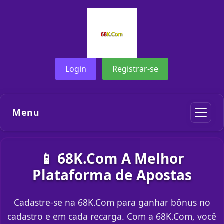
Login
Registrar-se
Menu
📱 68K.Com A Melhor
Plataforma de Apostas
Cadastre-se na 68K.Com para ganhar bônus no
cadastro e em cada recarga. Com a 68K.Com, você