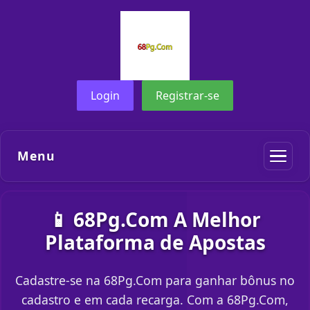
Login
Registrar-se
Menu
📱 68Pg.Com A Melhor
Plataforma de Apostas
Cadastre-se na 68Pg.Com para ganhar bônus no
cadastro e em cada recarga. Com a 68Pg.Com,