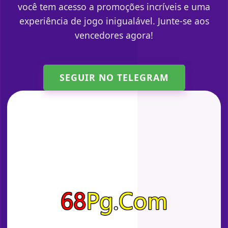
você tem acesso a promoções incríveis e uma
experiência de jogo inigualável. Junte-se aos
vencedores agora!
SEGUIR NO TELEGRAM