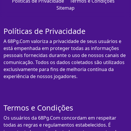
Políticas de Privacidade
Termos e Condições
Sitemap
Políticas de Privacidade
A 68Pg.Com valoriza a privacidade de seus usuários e
está empenhada em proteger todas as informações
pessoais fornecidas durante o uso de nossos canais de
comunicação. Todos os dados coletados são utilizados
exclusivamente para fins de melhoria contínua da
experiência de nossos jogadores.
Termos e Condições
Os usuários da 68Pg.Com concordam em respeitar
todas as regras e regulamentos estabelecidos. É