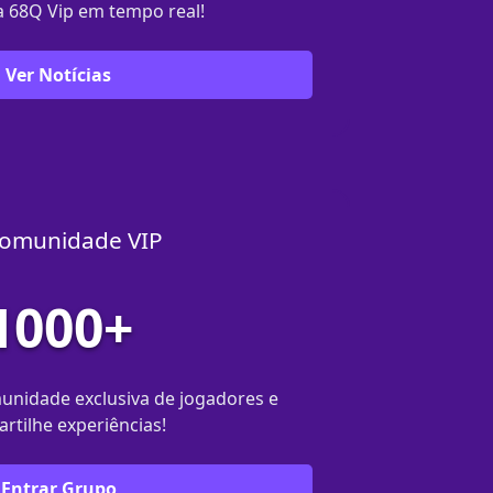
a 68Q Vip em tempo real!
Ver Notícias
Comunidade VIP
1000+
unidade exclusiva de jogadores e
rtilhe experiências!
Entrar Grupo