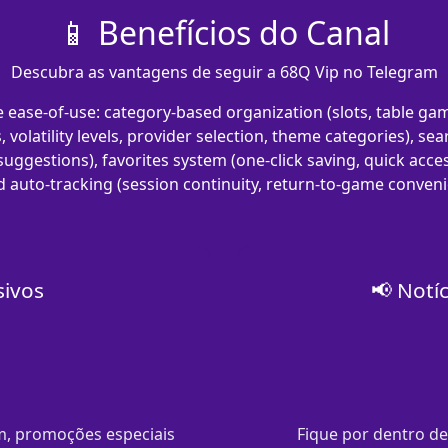
📱 Benefícios do Canal
Descubra as vantagens de seguir a 68Q Vip no Telegram
 e ease-of-use: category-based organization (slots, table gam
 volatility levels, provider selection, theme categories), s
gestions), favorites system (one-click saving, quick access
d auto-tracking (session continuity, return-to-game conveni
sivos
📢 Notí
m, promoções especiais
Fique por dentro d