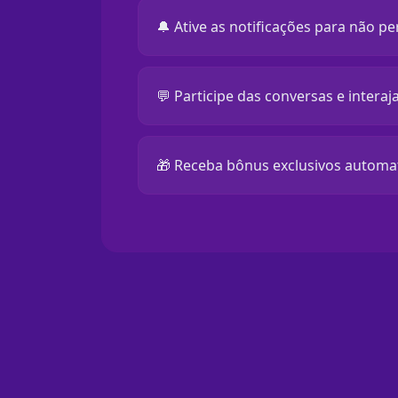
🔔 Ative as notificações para não p
💬 Participe das conversas e interaj
🎁 Receba bônus exclusivos autom