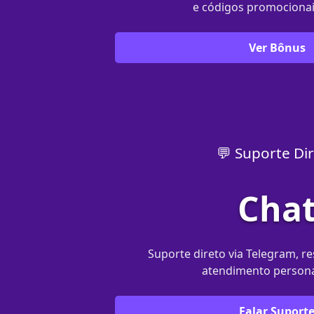
e códigos promocionai
Ver Bônus
💬 Suporte Di
Cha
Suporte direto via Telegram, r
atendimento persona
Falar Suport