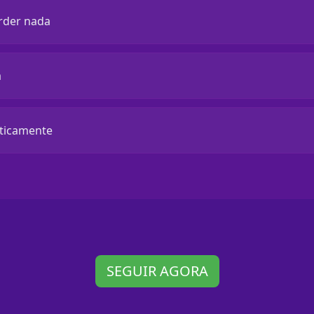
erder nada
a
aticamente
SEGUIR AGORA