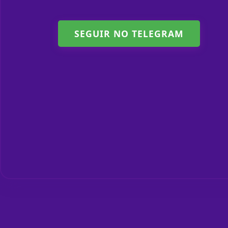
SEGUIR NO TELEGRAM