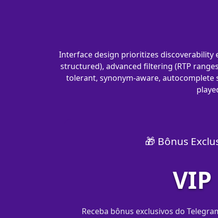
Interface design prioritizes discoverability
structured), advanced filtering (RTP ranges,
tolerant, synonym-aware, autocomplete sug
playe
🎁 Bônus Exclu
VIP
Receba bônus exclusivos do Telegra