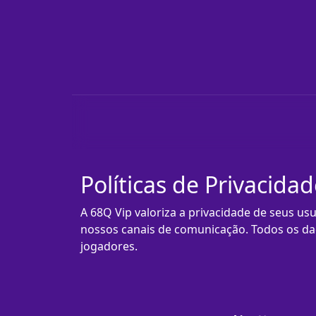
Políticas de Privacida
A 68Q Vip valoriza a privacidade de seus u
nossos canais de comunicação. Todos os dad
jogadores.