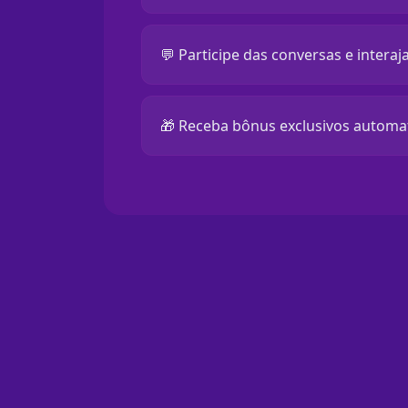
💬 Participe das conversas e interaj
🎁 Receba bônus exclusivos autom