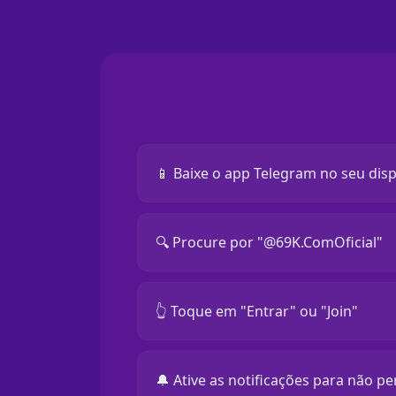
📱 Baixe o app Telegram no seu disp
🔍 Procure por "@69K.ComOficial"
👆 Toque em "Entrar" ou "Join"
🔔 Ative as notificações para não p