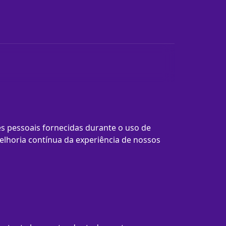
s pessoais fornecidas durante o uso de
elhoria contínua da experiência de nossos