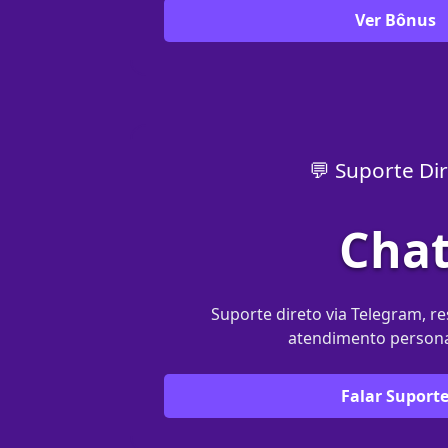
Ver Bônus
💬 Suporte Di
Cha
Suporte direto via Telegram, r
atendimento persona
Falar Suport