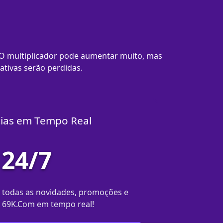
. O multiplicador pode aumentar muito, mas
ativas serão perdidas.
cias em Tempo Real
24/7
e todas as novidades, promoções e
 69K.Com em tempo real!