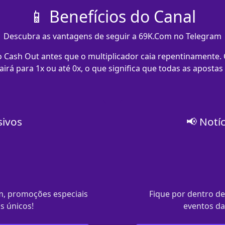
📱 Benefícios do Canal
Descubra as vantagens de seguir a 69K.Com no Telegram
r o Cash Out antes que o multiplicador caia repentinamente
irá para 1x ou até 0x, o que significa que todas as apostas 
sivos
📢 Notí
m, promoções especiais
Fique por dentro d
s únicos!
eventos da