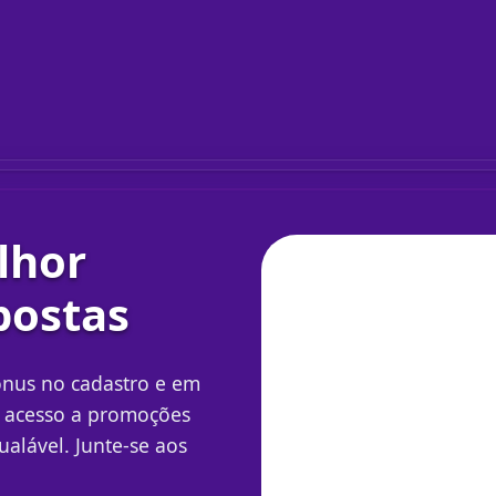
lhor
postas
ônus no cadastro e em
m acesso a promoções
ualável. Junte-se aos