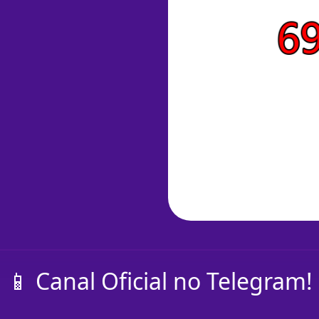
📱 Canal Oficial no Telegram!