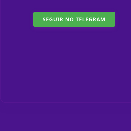
SEGUIR NO TELEGRAM