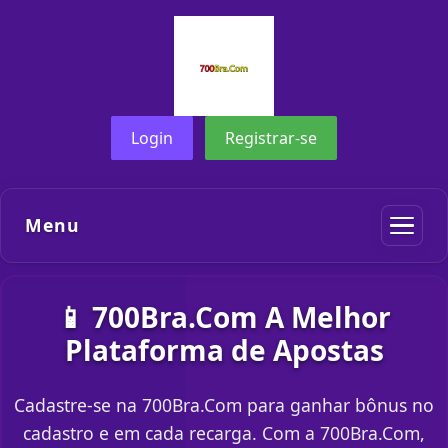
Login
Registrar-se
Menu
📱 700Bra.Com A Melhor
Plataforma de Apostas
Cadastre-se na 700Bra.Com para ganhar bônus no
cadastro e em cada recarga. Com a 700Bra.Com,