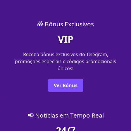
🎁 Bônus Exclusivos
VIP
Receba bônus exclusivos do Telegram,
promoções especiais e códigos promocionais
únicos!
Ver Bônus
📢 Notícias em Tempo Real
24/7