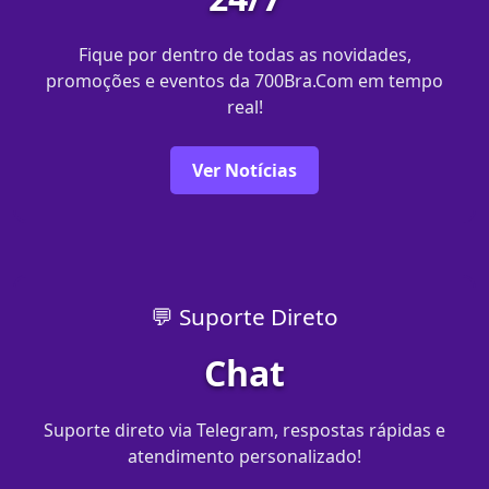
Fique por dentro de todas as novidades,
promoções e eventos da 700Bra.Com em tempo
real!
Ver Notícias
💬 Suporte Direto
Chat
Suporte direto via Telegram, respostas rápidas e
atendimento personalizado!