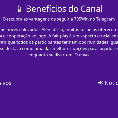
📱 Benefícios do Canal
Descubra as vantagens de seguir a 705Win no Telegram
melhores colocados. Além disso, muitos torneios oferecem a
 e cooperação ao jogo. A fair play é um aspecto crucial em
tir que todos os participantes tenham oportunidades igua
te se destaca como uma das melhores opções para jogador
enquanto se divertem. O envo.
sivos
📢 Notí