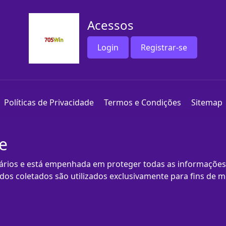
Acessos
Login
Registrar-se
Políticas de Privacidade
Termos e Condições
Sitemap
de
uários e está empenhada em proteger todas as informações
os coletados são utilizados exclusivamente para fins de m