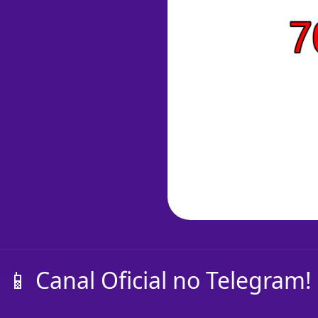
📱 Canal Oficial no Telegram!