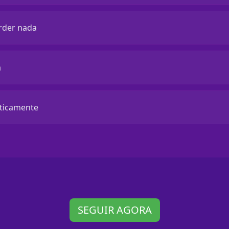
erder nada
a
aticamente
SEGUIR AGORA