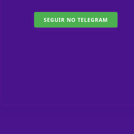
SEGUIR NO TELEGRAM