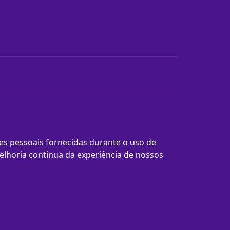
es pessoais fornecidas durante o uso de
elhoria contínua da experiência de nossos