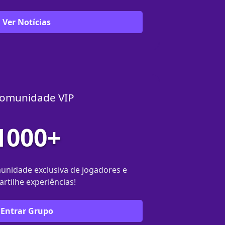
Ver Notícias
Comunidade VIP
1000+
unidade exclusiva de jogadores e
rtilhe experiências!
Entrar Grupo