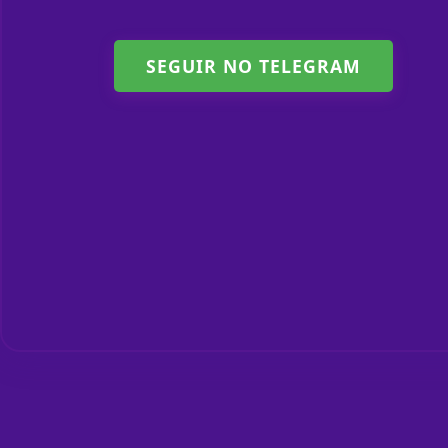
SEGUIR NO TELEGRAM