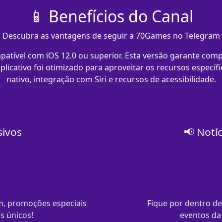
📱 Benefícios do Canal
Descubra as vantagens de seguir a 70Games no Telegram
ompatível com iOS 12.0 ou superior. Esta versão garante co
plicativo foi otimizado para aproveitar os recursos específ
nativo, integração com Siri e recursos de acessibilidade.
sivos
📢 Notí
m, promoções especiais
Fique por dentro d
s únicos!
eventos da