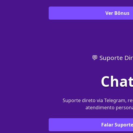
Ver Bônus
💬 Suporte Di
Cha
Suporte direto via Telegram, r
atendimento persona
Falar Suport