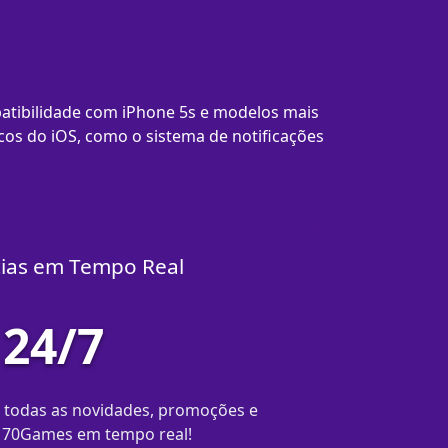
mpatibilidade com iPhone 5s e modelos mais
icos do iOS, como o sistema de notificações
cias em Tempo Real
24/7
e todas as novidades, promoções e
 70Games em tempo real!