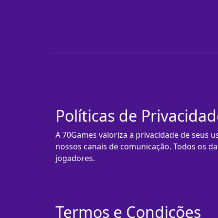
Políticas de Privacida
A 70Games valoriza a privacidade de seus 
nossos canais de comunicação. Todos os dad
jogadores.
Termos e Condições