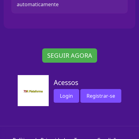
automaticamente
SEGUIR AGORA
Acessos
Login
Registrar-se