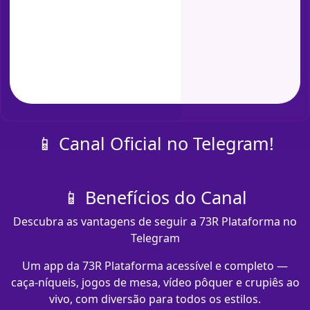
📱 Canal Oficial no Telegram!
📱 Benefícios do Canal
Descubra as vantagens de seguir a 73R Plataforma no
Telegram
Um app da 73R Plataforma acessível e completo —
caça-níqueis, jogos de mesa, vídeo pôquer e crupiês ao
vivo, com diversão para todos os estilos.