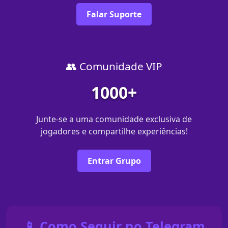
Falar Suporte
👥 Comunidade VIP
1000+
Junte-se a uma comunidade exclusiva de
jogadores e compartilhe experiências!
Entrar Grupo
📱 Como Seguir no Telegram