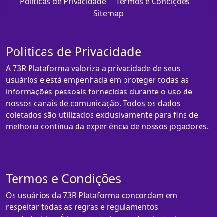
Políticas de Privacidade
Termos e Condições
Sitemap
Políticas de Privacidade
A 73R Plataforma valoriza a privacidade de seus
usuários e está empenhada em proteger todas as
informações pessoais fornecidas durante o uso de
nossos canais de comunicação. Todos os dados
coletados são utilizados exclusivamente para fins de
melhoria contínua da experiência de nossos jogadores.
Termos e Condições
Os usuários da 73R Plataforma concordam em
respeitar todas as regras e regulamentos