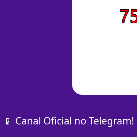
📱 Canal Oficial no Telegram!