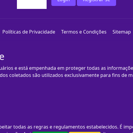
Políticas de Privacidade
Termos e Condições
Sitemap
de
suários e está empenhada em proteger todas as informaçõe
os coletados são utilizados exclusivamente para fins de m
itar todas as regras e regulamentos estabelecidos. É impo