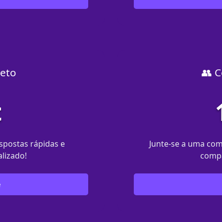
reto
👥 
t
espostas rápidas e
Junte-se a uma com
lizado!
compa
e