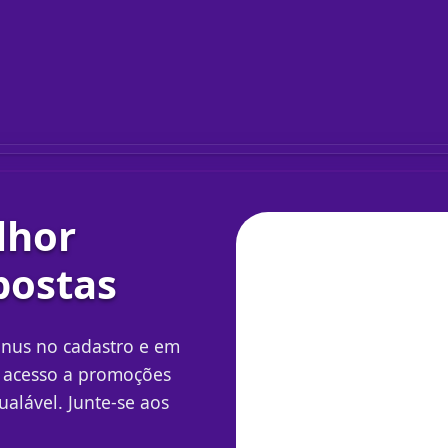
lhor
postas
nus no cadastro e em
 acesso a promoções
ualável. Junte-se aos