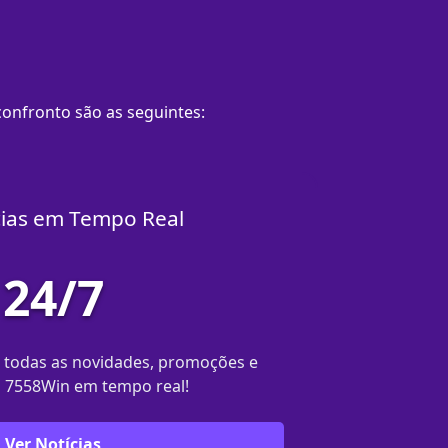
onfronto são as seguintes:
cias em Tempo Real
24/7
e todas as novidades, promoções e
 7558Win em tempo real!
Ver Notícias