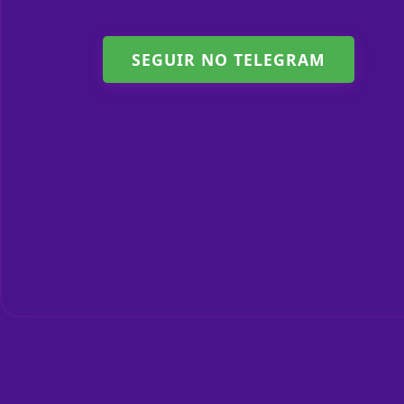
SEGUIR NO TELEGRAM