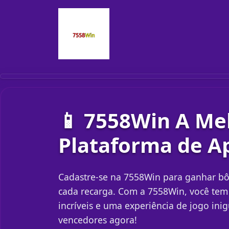
📱 7558Win A Me
Plataforma de A
Cadastre-se na 7558Win para ganhar bô
cada recarga. Com a 7558Win, você tem
incríveis e uma experiência de jogo inig
vencedores agora!