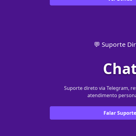
💬 Suporte Di
Cha
Suporte direto via Telegram, r
atendimento persona
Falar Suport