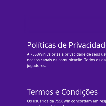
Políticas de Privacida
A 7558Win valoriza a privacidade de seus u
nossos canais de comunicação. Todos os dad
jogadores.
Termos e Condições
Os usuários da 7558Win concordam em respe