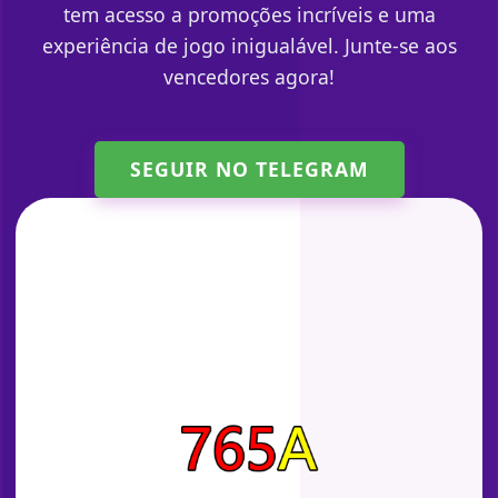
tem acesso a promoções incríveis e uma
experiência de jogo inigualável. Junte-se aos
vencedores agora!
SEGUIR NO TELEGRAM