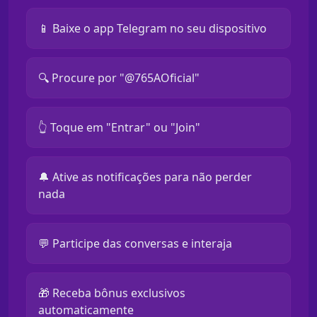
📱 Baixe o app Telegram no seu dispositivo
🔍 Procure por "@765AOficial"
👆 Toque em "Entrar" ou "Join"
🔔 Ative as notificações para não perder
nada
💬 Participe das conversas e interaja
🎁 Receba bônus exclusivos
automaticamente