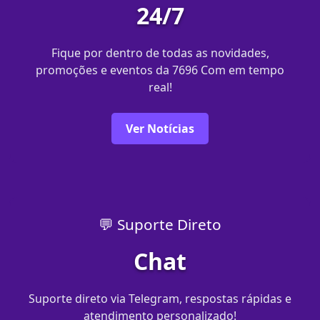
24/7
Fique por dentro de todas as novidades,
promoções e eventos da 7696 Com em tempo
real!
Ver Notícias
💬 Suporte Direto
Chat
Suporte direto via Telegram, respostas rápidas e
atendimento personalizado!