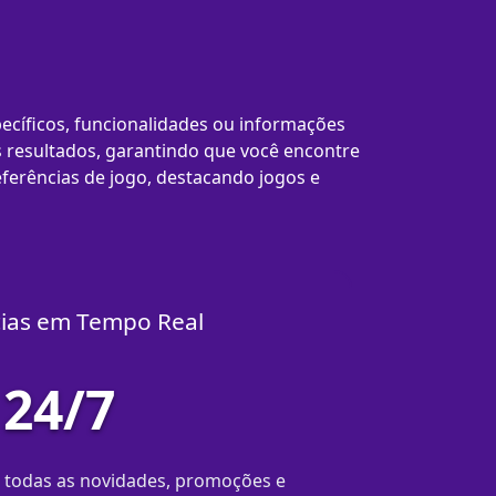
cíficos, funcionalidades ou informações
s resultados, garantindo que você encontre
erências de jogo, destacando jogos e
cias em Tempo Real
24/7
e todas as novidades, promoções e