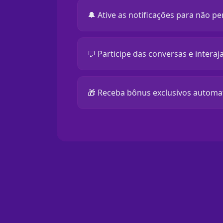
🔔 Ative as notificações para não p
💬 Participe das conversas e interaj
🎁 Receba bônus exclusivos autom