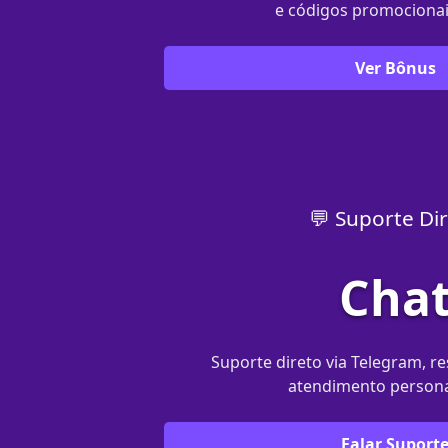
e códigos promocionai
Ver Bônus
💬 Suporte Di
Cha
Suporte direto via Telegram, r
atendimento persona
Falar Suport