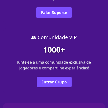
Falar Suporte
👥 Comunidade VIP
1000+
Junte-se a uma comunidade exclusiva de
jogadores e compartilhe experiências!
Entrar Grupo