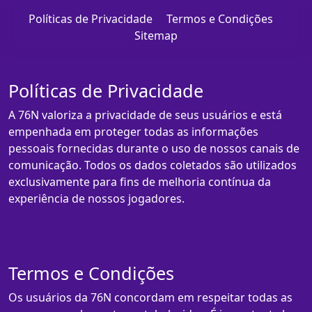
Políticas de Privacidade
Termos e Condições
Sitemap
Políticas de Privacidade
A 76N valoriza a privacidade de seus usuários e está
empenhada em proteger todas as informações
pessoais fornecidas durante o uso de nossos canais de
comunicação. Todos os dados coletados são utilizados
exclusivamente para fins de melhoria contínua da
experiência de nossos jogadores.
Termos e Condições
Os usuários da 76N concordam em respeitar todas as