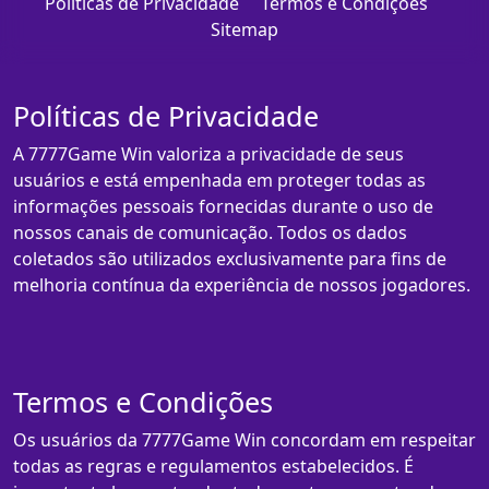
Políticas de Privacidade
Termos e Condições
Sitemap
Políticas de Privacidade
A 7777Game Win valoriza a privacidade de seus
usuários e está empenhada em proteger todas as
informações pessoais fornecidas durante o uso de
nossos canais de comunicação. Todos os dados
coletados são utilizados exclusivamente para fins de
melhoria contínua da experiência de nossos jogadores.
Termos e Condições
Os usuários da 7777Game Win concordam em respeitar
todas as regras e regulamentos estabelecidos. É