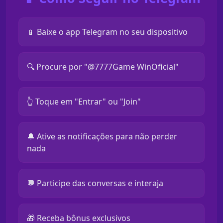
📱 Baixe o app Telegram no seu dispositivo
🔍 Procure por "@7777Game WinOficial"
👆 Toque em "Entrar" ou "Join"
🔔 Ative as notificações para não perder
nada
💬 Participe das conversas e interaja
🎁 Receba bônus exclusivos