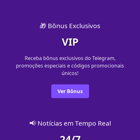
🎁 Bônus Exclusivos
VIP
Receba bônus exclusivos do Telegram,
promoções especiais e códigos promocionais
únicos!
Ver Bônus
📢 Notícias em Tempo Real
24/7