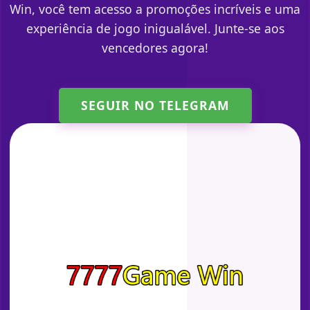
Win, você tem acesso a promoções incríveis e uma
experiência de jogo inigualável. Junte-se aos
vencedores agora!
SEGUIR NO TELEGRAM