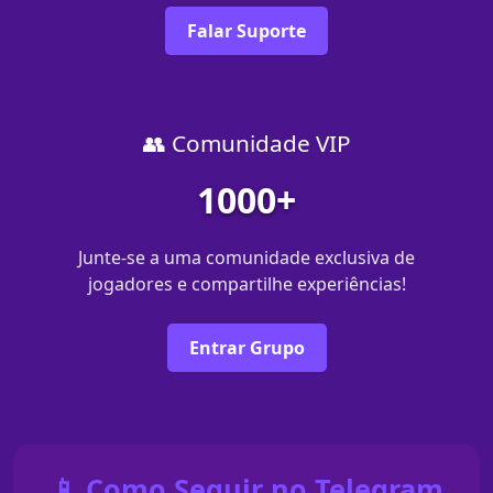
Falar Suporte
👥 Comunidade VIP
1000+
Junte-se a uma comunidade exclusiva de
jogadores e compartilhe experiências!
Entrar Grupo
📱 Como Seguir no Telegram