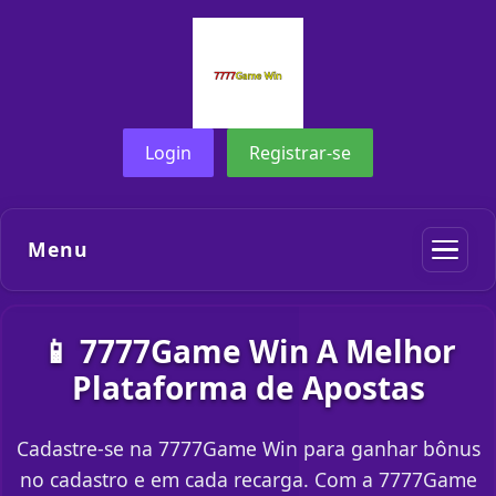
Login
Registrar-se
Menu
📱 7777Game Win A Melhor
Plataforma de Apostas
Cadastre-se na 7777Game Win para ganhar bônus
no cadastro e em cada recarga. Com a 7777Game