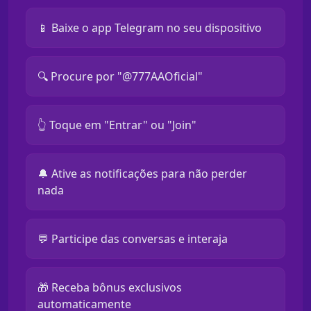
📱 Baixe o app Telegram no seu dispositivo
🔍 Procure por "@777AAOficial"
👆 Toque em "Entrar" ou "Join"
🔔 Ative as notificações para não perder
nada
💬 Participe das conversas e interaja
🎁 Receba bônus exclusivos
automaticamente