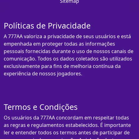
Sitemap
Políticas de Privacidade
A 777AA valoriza a privacidade de seus usuários e está
empenhada em proteger todas as informações
pessoais fornecidas durante o uso de nossos canais de
comunicação. Todos os dados coletados são utilizados
exclusivamente para fins de melhoria contínua da
experiência de nossos jogadores.
Termos e Condições
Os usuários da 777AA concordam em respeitar todas
as regras e regulamentos estabelecidos. É importante
ler e entender todos os termos antes de participar de