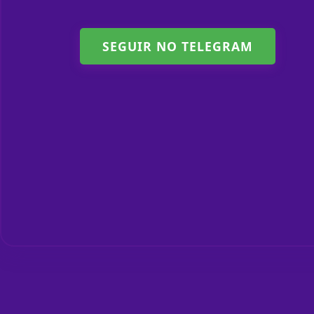
SEGUIR NO TELEGRAM