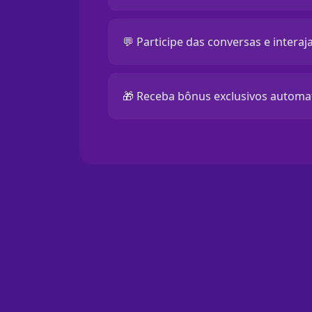
💬 Participe das conversas e interaj
🎁 Receba bônus exclusivos autom