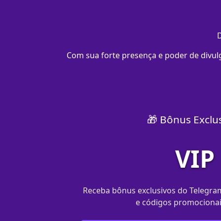
Com sua forte presença e poder de divul
🎁 Bônus Exclu
VIP
Receba bônus exclusivos do Telegra
e códigos promocionai