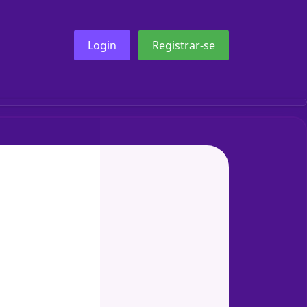
Login
Registrar-se