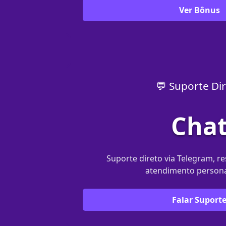
Ver Bônus
💬 Suporte Di
Cha
Suporte direto via Telegram, r
atendimento persona
Falar Suport