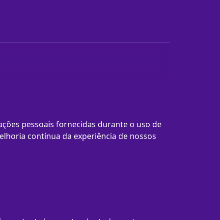
ações pessoais fornecidas durante o uso de
elhoria contínua da experiência de nossos