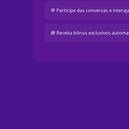
💬 Participe das conversas e interaj
🎁 Receba bônus exclusivos autom