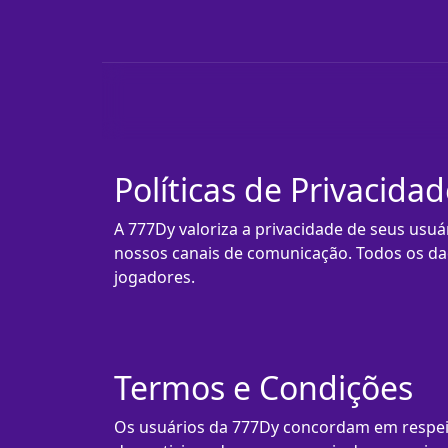
Políticas de Privacida
A 777Dy valoriza a privacidade de seus usu
nossos canais de comunicação. Todos os dad
jogadores.
Termos e Condições
Os usuários da 777Dy concordam em respeita