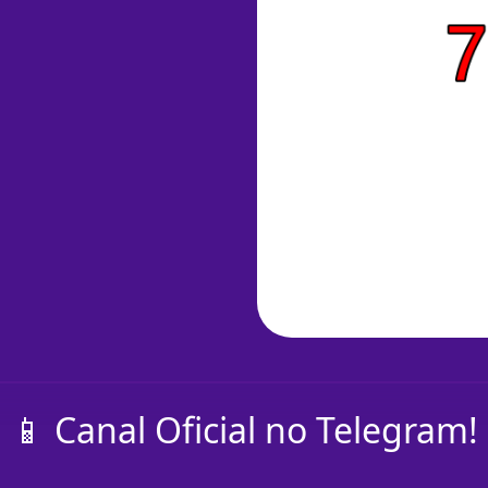
📱 Canal Oficial no Telegram!