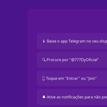
📱 Baixe o app Telegram no seu disp
🔍 Procure por "@777DyOficial"
👆 Toque em "Entrar" ou "Join"
🔔 Ative as notificações para não p