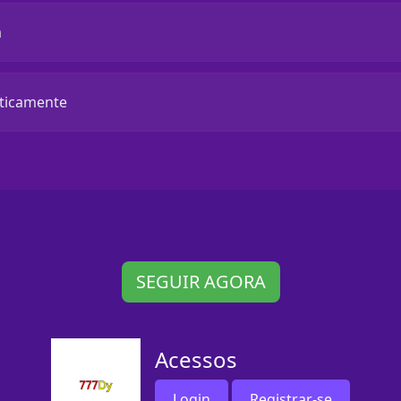
a
aticamente
SEGUIR AGORA
Acessos
Login
Registrar-se