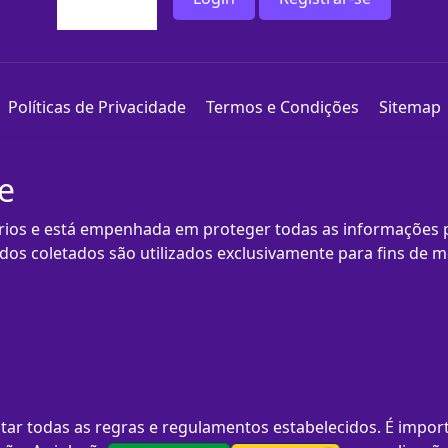
Políticas de Privacidade
Termos e Condições
Sitemap
de
ários e está empenhada em proteger todas as informações 
os coletados são utilizados exclusivamente para fins de m
r todas as regras e regulamentos estabelecidos. É import