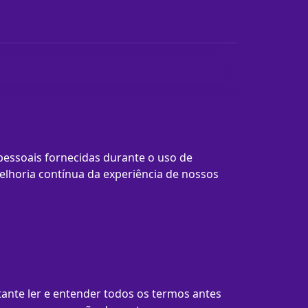
pessoais fornecidas durante o uso de
elhoria contínua da experiência de nossos
ante ler e entender todos os termos antes