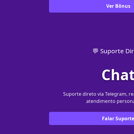
Ver Bônus
💬 Suporte Di
Cha
Suporte direto via Telegram, r
atendimento persona
Falar Suport