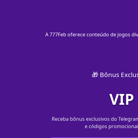
A 777Feb oferece conteúdo de jogos dive
🎁 Bônus Exclu
VIP
Receba bônus exclusivos do Telegra
e códigos promocionai