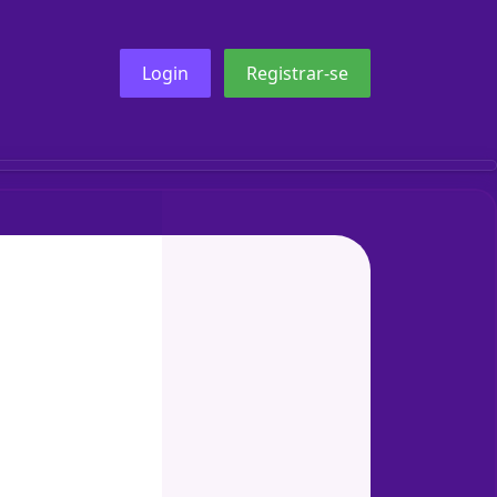
Login
Registrar-se