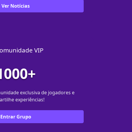
Ver Notícias
Comunidade VIP
1000+
unidade exclusiva de jogadores e
rtilhe experiências!
Entrar Grupo