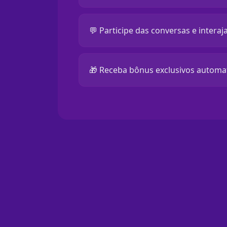
💬 Participe das conversas e interaj
🎁 Receba bônus exclusivos autom