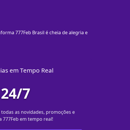
forma 777Feb Brasil é cheia de alegria e
cias em Tempo Real
24/7
e todas as novidades, promoções e
a 777Feb em tempo real!