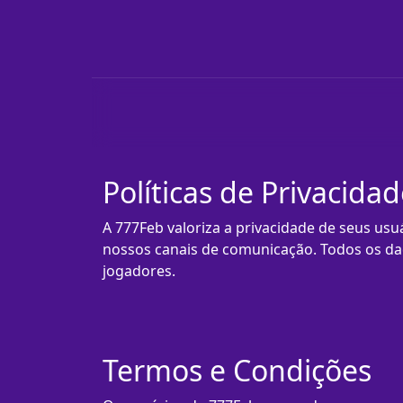
Políticas de Privacida
A 777Feb valoriza a privacidade de seus us
nossos canais de comunicação. Todos os dad
jogadores.
Termos e Condições