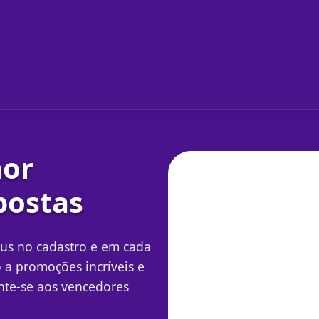
hor
postas
us no cadastro e em cada
 a promoções incríveis e
unte-se aos vencedores