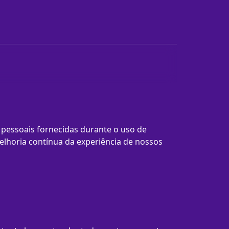
 pessoais fornecidas durante o uso de
elhoria contínua da experiência de nossos