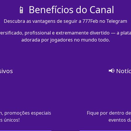
📱 Benefícios do Canal
Descubra as vantagens de seguir a 777Feb no Telegram
rsificado, profissional e extremamente divertido — a plata
adorada por jogadores no mundo todo.
sivos
📢 Notí
m, promoções especiais
Fique por dentro d
s únicos!
eventos d