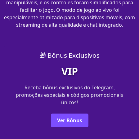
manipuláveis, e os controles foram simplificados para
facilitar o jogo. O modo de jogo ao vivo foi
especialmente otimizado para dispositivos móveis, com
streaming de alta qualidade e chat integrado.
🎁 Bônus Exclusivos
VIP
Receba bônus exclusivos do Telegram,
promoções especiais e códigos promocionais
únicos!
Ver Bônus