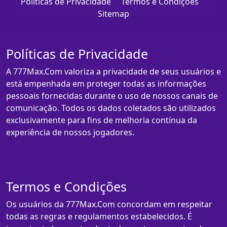
Políticas de Privacidade
Termos e Condições
Sitemap
Políticas de Privacidade
A 777Max.Com valoriza a privacidade de seus usuários e
está empenhada em proteger todas as informações
pessoais fornecidas durante o uso de nossos canais de
comunicação. Todos os dados coletados são utilizados
exclusivamente para fins de melhoria contínua da
experiência de nossos jogadores.
Termos e Condições
Os usuários da 777Max.Com concordam em respeitar
todas as regras e regulamentos estabelecidos. É