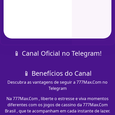
📱 Canal Oficial no Telegram!
📱 Benefícios do Canal
Descubra as vantagens de seguir a 777Max.Com no
Telegram
Na 777Max.Com , liberte o estresse e viva momentos
diferentes com os jogos de cassino da 777Max.Com
Brasil , que te acompanham em cada instante de lazer.