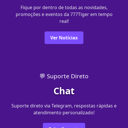
Fique por dentro de todas as novidades,
promoções e eventos da 777Tiger em tempo
real!
Ver Notícias
💬 Suporte Direto
Chat
Suporte direto via Telegram, respostas rápidas e
atendimento personalizado!