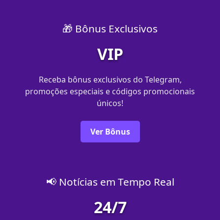
🎁 Bônus Exclusivos
VIP
Receba bônus exclusivos do Telegram,
promoções especiais e códigos promocionais
únicos!
Ver Bônus
📢 Notícias em Tempo Real
24/7