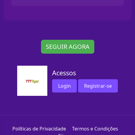
SEGUIR AGORA
Acessos
Login
Registrar-se
Políticas de Privacidade
Termos e Condições