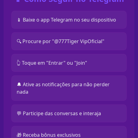
📱 Baixe o app Telegram no seu dispositivo
🔍 Procure por "@777Tiger VipOficial"
👆 Toque em "Entrar" ou "Join"
🔔 Ative as notificações para não perder
nada
💬 Participe das conversas e interaja
🎁 Receba bônus exclusivos