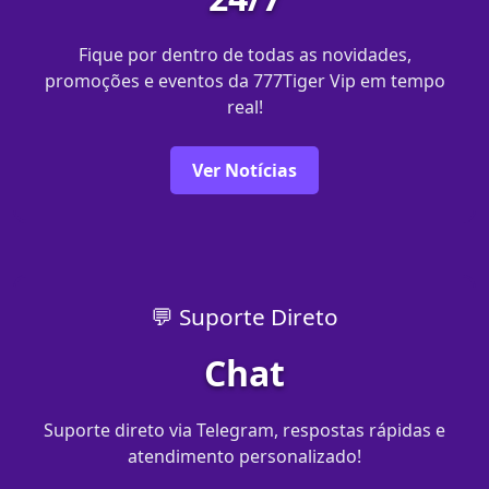
Fique por dentro de todas as novidades,
promoções e eventos da 777Tiger Vip em tempo
real!
Ver Notícias
💬 Suporte Direto
Chat
Suporte direto via Telegram, respostas rápidas e
atendimento personalizado!