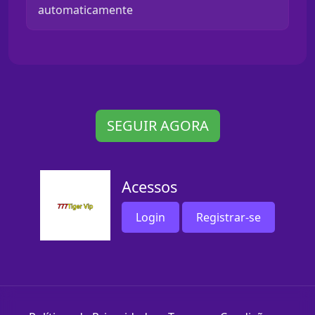
automaticamente
SEGUIR AGORA
Acessos
Login
Registrar-se