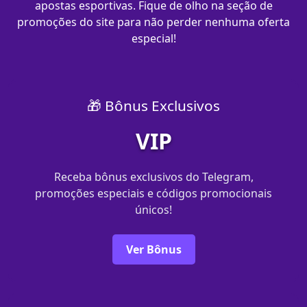
apostas esportivas. Fique de olho na seção de
promoções do site para não perder nenhuma oferta
especial!
🎁 Bônus Exclusivos
VIP
Receba bônus exclusivos do Telegram,
promoções especiais e códigos promocionais
únicos!
Ver Bônus