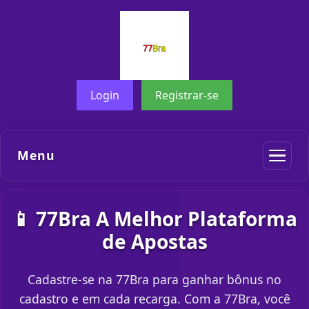
Login
Registrar-se
Menu
📱 77Bra A Melhor Plataforma
de Apostas
Cadastre-se na 77Bra para ganhar bônus no
cadastro e em cada recarga. Com a 77Bra, você