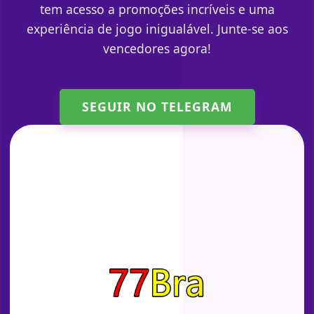
tem acesso a promoções incríveis e uma
experiência de jogo inigualável. Junte-se aos
vencedores agora!
SEGUIR NO TELEGRAM