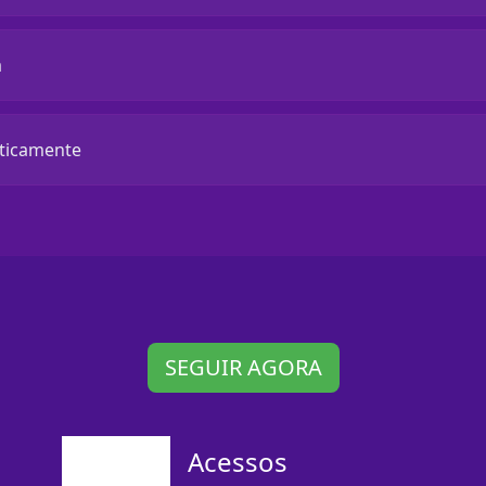
a
aticamente
SEGUIR AGORA
Acessos