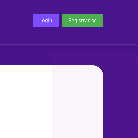
Login
Registrar-se