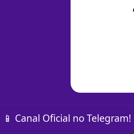
📱 Canal Oficial no Telegram!