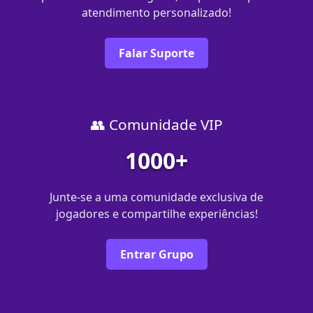
atendimento personalizado!
Falar Suporte
👥 Comunidade VIP
1000+
Junte-se a uma comunidade exclusiva de
jogadores e compartilhe experiências!
Entrar Grupo