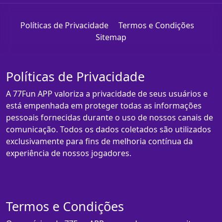
Políticas de Privacidade
Termos e Condições
Sitemap
Políticas de Privacidade
A 77Fun APP valoriza a privacidade de seus usuários e
está empenhada em proteger todas as informações
pessoais fornecidas durante o uso de nossos canais de
comunicação. Todos os dados coletados são utilizados
exclusivamente para fins de melhoria contínua da
experiência de nossos jogadores.
Termos e Condições