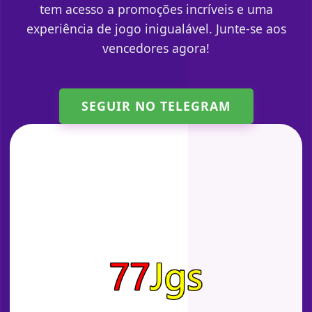
tem acesso a promoções incríveis e uma
experiência de jogo inigualável. Junte-se aos
vencedores agora!
SEGUIR NO TELEGRAM