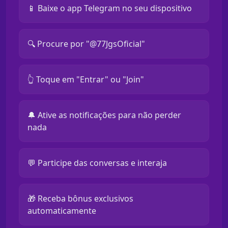
📱 Baixe o app Telegram no seu dispositivo
🔍 Procure por "@77JgsOficial"
👆 Toque em "Entrar" ou "Join"
🔔 Ative as notificações para não perder
nada
💬 Participe das conversas e interaja
🎁 Receba bônus exclusivos
automaticamente