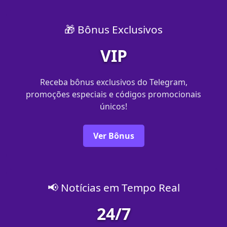
🎁 Bônus Exclusivos
VIP
Receba bônus exclusivos do Telegram,
promoções especiais e códigos promocionais
únicos!
Ver Bônus
📢 Notícias em Tempo Real
24/7