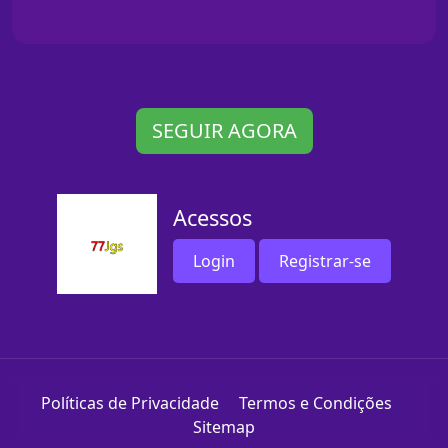
SEGUIR AGORA
Acessos
Login
Registrar-se
Políticas de Privacidade
Termos e Condições
Sitemap