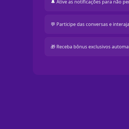
🔔 Ative as notificações para não p
💬 Participe das conversas e interaj
🎁 Receba bônus exclusivos autom