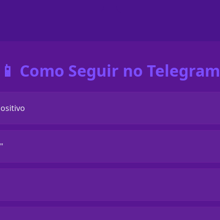
📱 Como Seguir no Telegram
ositivo
"