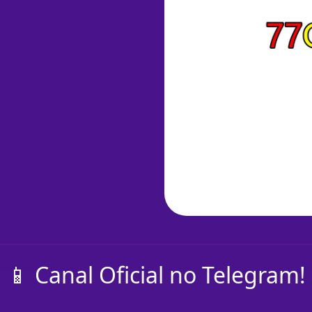
📱 Canal Oficial no Telegram!