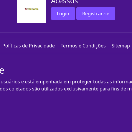
Acessos
Login
Registrar-se
Políticas de Privacidade
Termos e Condições
Sitemap
de
s usuários e está empenhada em proteger todas as informa
os coletados são utilizados exclusivamente para fins de m