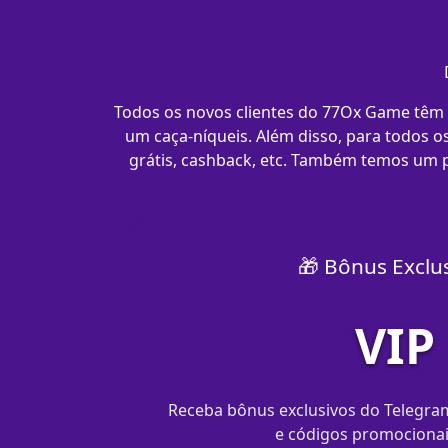
Todos os novos clientes do 77Ox Game têm 
um caça-níqueis. Além disso, para todos
grátis, cashback, etc. Também temos um p
🎁 Bônus Exclu
VIP
Receba bônus exclusivos do Telegra
e códigos promocionai