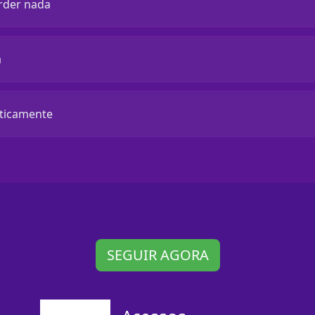
erder nada
a
aticamente
SEGUIR AGORA