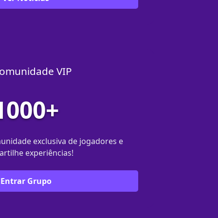
Comunidade VIP
1000+
unidade exclusiva de jogadores e
rtilhe experiências!
Entrar Grupo