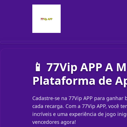
📱 77Vip APP A M
Plataforma de A
Cadastre-se na 77Vip APP para ganhar 
cada recarga. Com a 77Vip APP, você t
incríveis e uma experiência de jogo inig
vencedores agora!