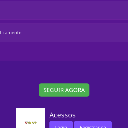
a
aticamente
SEGUIR AGORA
Acessos
Login
Registrar-se