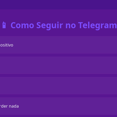
📱 Como Seguir no Telegram
ositivo
erder nada