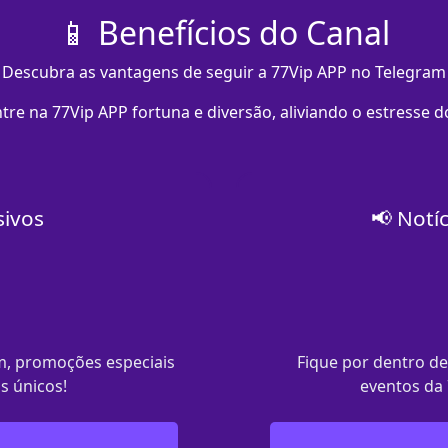
📱 Benefícios do Canal
Descubra as vantagens de seguir a 77Vip APP no Telegram
e na 77Vip APP fortuna e diversão, aliviando o estresse 
sivos
📢 Notí
m, promoções especiais
Fique por dentro d
s únicos!
eventos da