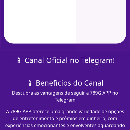
📱 Canal Oficial no Telegram!
📱 Benefícios do Canal
Descubra as vantagens de seguir a 789G APP no
Telegram
A 789G APP oferece uma grande variedade de opções
de entretenimento e prêmios em dinheiro, com
experiências emocionantes e envolventes aguardando