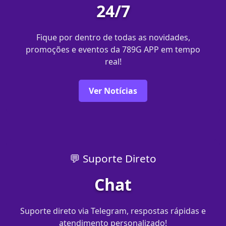
24/7
Fique por dentro de todas as novidades,
promoções e eventos da 789G APP em tempo
real!
Ver Notícias
💬 Suporte Direto
Chat
Suporte direto via Telegram, respostas rápidas e
atendimento personalizado!