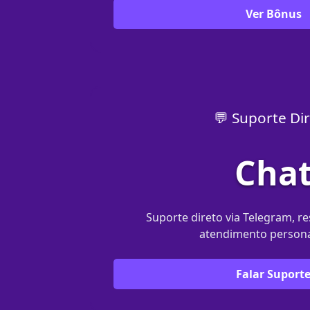
Ver Bônus
💬 Suporte Di
Cha
Suporte direto via Telegram, r
atendimento persona
Falar Suport