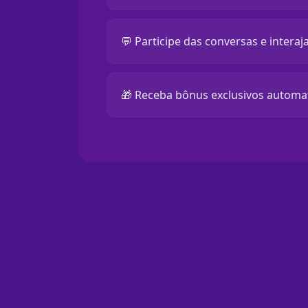
💬 Participe das conversas e interaj
🎁 Receba bônus exclusivos autom