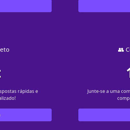
reto
👥 
t
espostas rápidas e
Junte-se a uma com
lizado!
compa
e