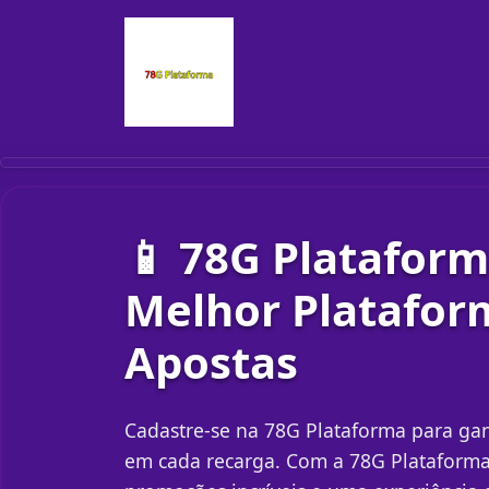
📱 78G Plataform
Melhor Platafor
Apostas
Cadastre-se na 78G Plataforma para ga
em cada recarga. Com a 78G Plataforma