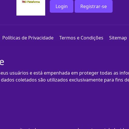
Login
Registrar-se
Políticas de Privacidade
Termos e Condições
Sitemap
de
 seus usuários e está empenhada em proteger todas as inf
dados coletados são utilizados exclusivamente para fins d