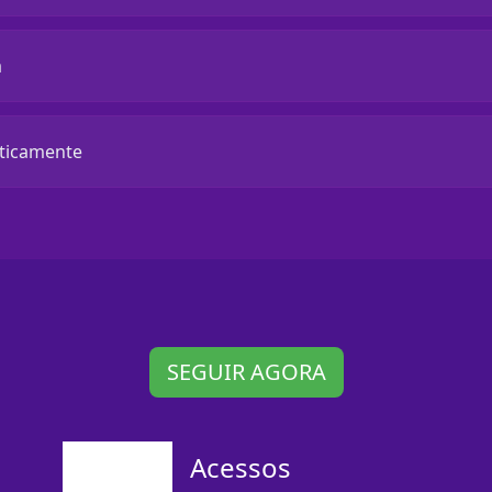
a
aticamente
SEGUIR AGORA
Acessos