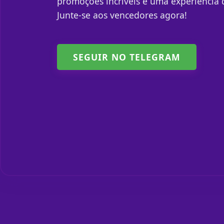
promoções incríveis e uma experiência d
Junte-se aos vencedores agora!
SEGUIR NO TELEGRAM