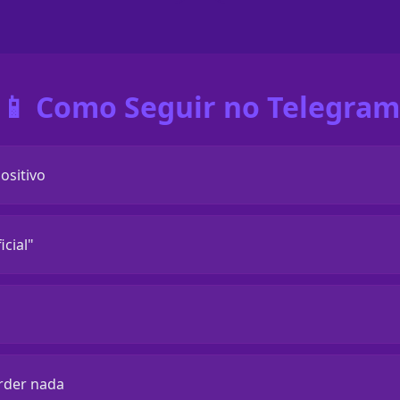
📱 Como Seguir no Telegram
ositivo
cial"
erder nada