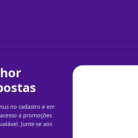
lhor
postas
nus no cadastro e em
 acesso a promoções
ualável. Junte-se aos