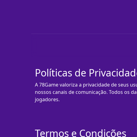
Políticas de Privacida
A 78Game valoriza a privacidade de seus u
nossos canais de comunicação. Todos os dad
jogadores.
Termos e Condições