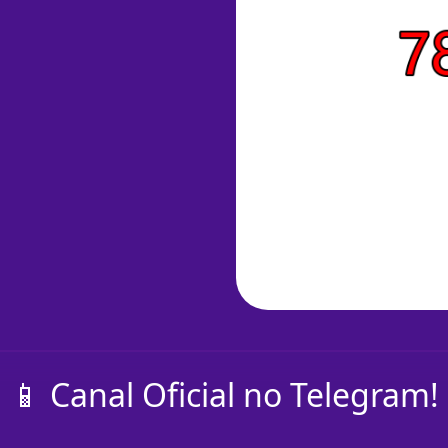
📱 Canal Oficial no Telegram!