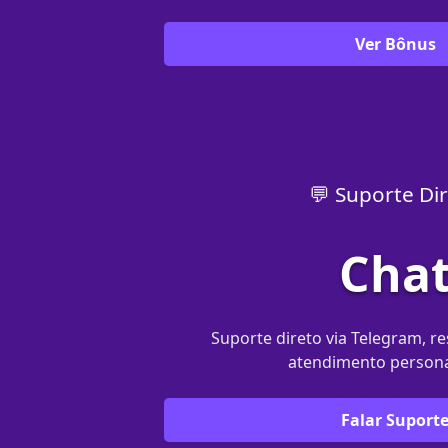
Ver Bônus
💬 Suporte Di
Cha
Suporte direto via Telegram, r
atendimento persona
Falar Suport