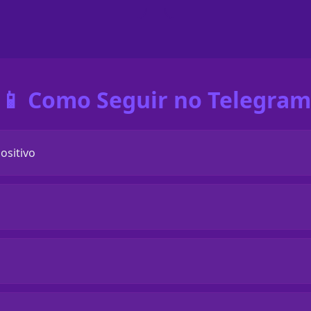
📱 Como Seguir no Telegram
ositivo