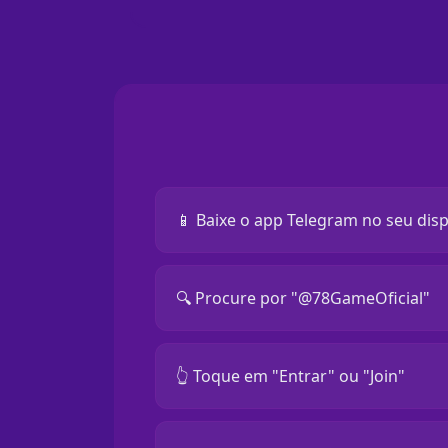
📱 Baixe o app Telegram no seu disp
🔍 Procure por "@78GameOficial"
👆 Toque em "Entrar" ou "Join"