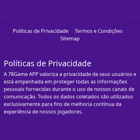
Políticas de Privacidade
Termos e Condições
Sitemap
Políticas de Privacidade
A 78Game APP valoriza a privacidade de seus usuários e
está empenhada em proteger todas as informações
pessoais fornecidas durante o uso de nossos canais de
comunicação. Todos os dados coletados são utilizados
exclusivamente para fins de melhoria contínua da
experiência de nossos jogadores.