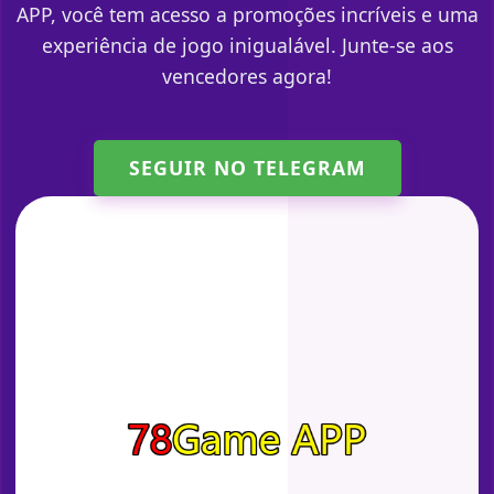
APP, você tem acesso a promoções incríveis e uma
experiência de jogo inigualável. Junte-se aos
vencedores agora!
SEGUIR NO TELEGRAM