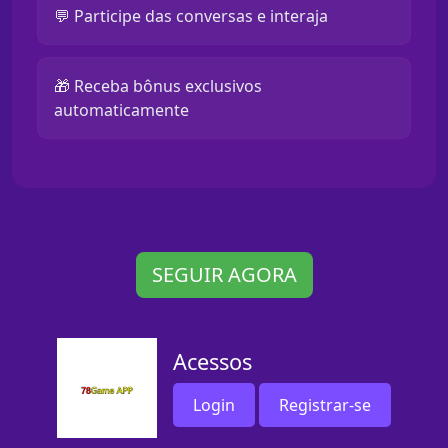
💬 Participe das conversas e interaja
🎁 Receba bônus exclusivos
automaticamente
SEGUIR AGORA
Acessos
Login
Registrar-se