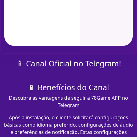
📱 Canal Oficial no Telegram!
📱 Benefícios do Canal
Descubra as vantagens de seguir a 78Game APP no
Telegram
Após a instalação, o cliente solicitará configurações
básicas como idioma preferido, configurações de áudio
e preferências de notificação. Estas configurações