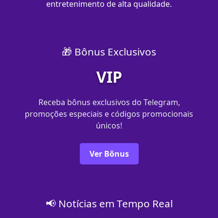
entretenimento de alta qualidade.
🎁 Bônus Exclusivos
VIP
Receba bônus exclusivos do Telegram,
promoções especiais e códigos promocionais
únicos!
Ver Bônus
📢 Notícias em Tempo Real