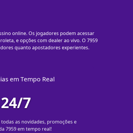
assino online. Os jogadores podem acessar
oleta, e opções com dealer ao vivo. O 7959
adores quanto apostadores experientes.
cias em Tempo Real
24/7
e todas as novidades, promoções e
da 7959 em tempo real!