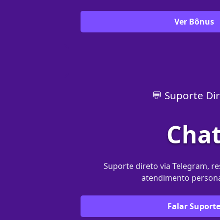
Ver Bônus
💬 Suporte Di
Cha
Suporte direto via Telegram, r
atendimento persona
Falar Suport