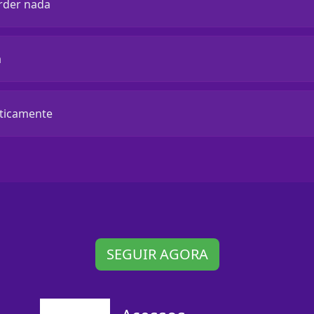
erder nada
a
aticamente
SEGUIR AGORA