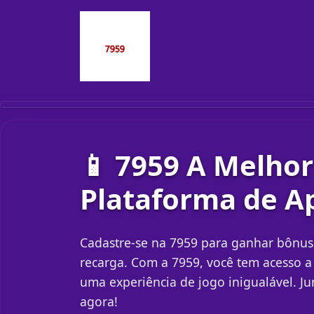
📱 7959 A Melhor
Plataforma de A
Cadastre-se na 7959 para ganhar bônus
recarga. Com a 7959, você tem acesso a
uma experiência de jogo inigualável. J
agora!