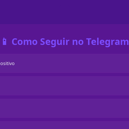
📱 Como Seguir no Telegram
ositivo