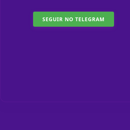
SEGUIR NO TELEGRAM