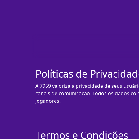
Políticas de Privacida
A 7959 valoriza a privacidade de seus usuá
canais de comunicação. Todos os dados cole
jogadores.
Termos e Condições