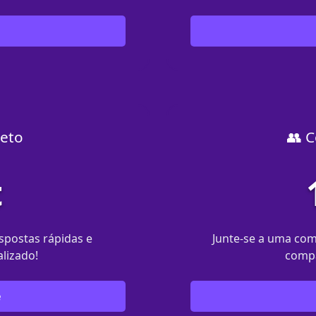
reto
👥 
t
espostas rápidas e
Junte-se a uma com
lizado!
compa
e