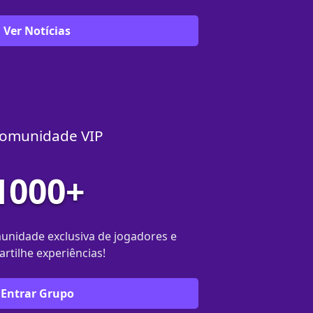
Ver Notícias
Comunidade VIP
1000+
unidade exclusiva de jogadores e
rtilhe experiências!
Entrar Grupo