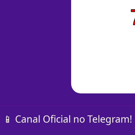
📱 Canal Oficial no Telegram!