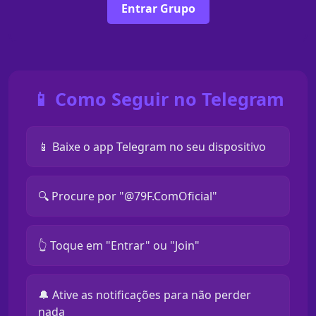
Entrar Grupo
📱 Como Seguir no Telegram
📱 Baixe o app Telegram no seu dispositivo
🔍 Procure por "@79F.ComOficial"
👆 Toque em "Entrar" ou "Join"
🔔 Ative as notificações para não perder
nada