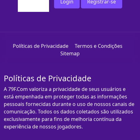
Login
Registrar-se
Políticas de Privacidade
Termos e Condições
Sitemap
Políticas de Privacidade
A 79F.Com valoriza a privacidade de seus usuários e
está empenhada em proteger todas as informações
pessoais fornecidas durante o uso de nossos canais de
comunicação. Todos os dados coletados são utilizados
exclusivamente para fins de melhoria contínua da
experiência de nossos jogadores.