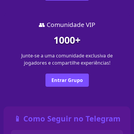
👥 Comunidade VIP
1000+
Junte-se a uma comunidade exclusiva de
jogadores e compartilhe experiências!
Entrar Grupo
📱 Como Seguir no Telegram