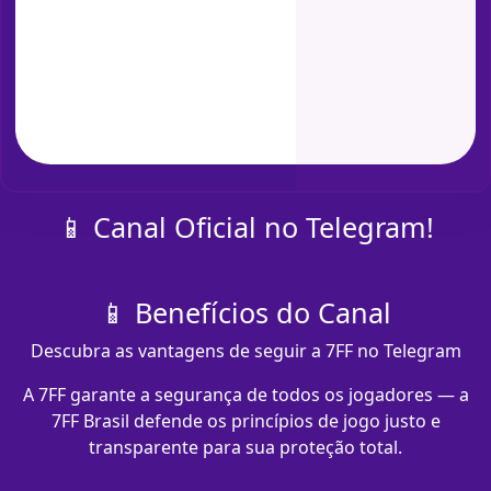
📱 Canal Oficial no Telegram!
📱 Benefícios do Canal
Descubra as vantagens de seguir a 7FF no Telegram
A 7FF garante a segurança de todos os jogadores — a
7FF Brasil defende os princípios de jogo justo e
transparente para sua proteção total.