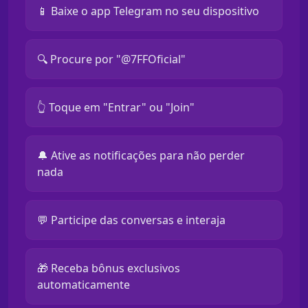
📱 Baixe o app Telegram no seu dispositivo
🔍 Procure por "@7FFOficial"
👆 Toque em "Entrar" ou "Join"
🔔 Ative as notificações para não perder
nada
💬 Participe das conversas e interaja
🎁 Receba bônus exclusivos
automaticamente