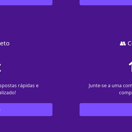
reto
👥 
t
espostas rápidas e
Junte-se a uma com
lizado!
compa
e