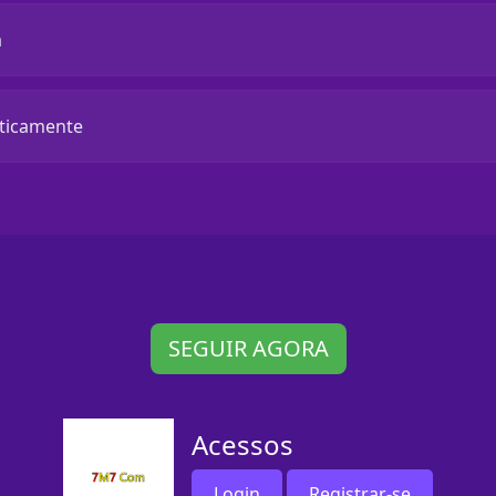
a
aticamente
SEGUIR AGORA
Acessos
Login
Registrar-se