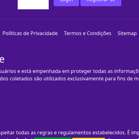
Políticas de Privacidade
Termos e Condições
Sitemap
de
usuários e está empenhada em proteger todas as informaçõ
os coletados são utilizados exclusivamente para fins de m
itar todas as regras e regulamentos estabelecidos. É imp