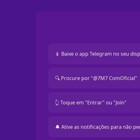
📱 Baixe o app Telegram no seu disp
🔍 Procure por "@7M7 ComOficial"
👆 Toque em "Entrar" ou "Join"
🔔 Ative as notificações para não p