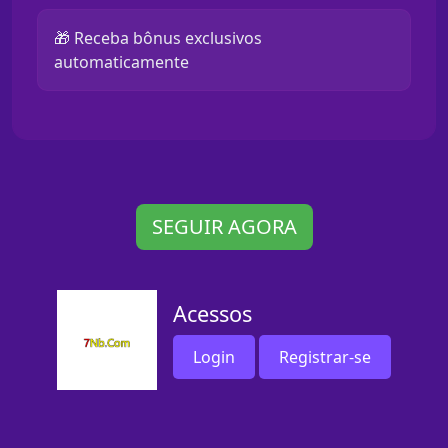
🎁 Receba bônus exclusivos
automaticamente
SEGUIR AGORA
Acessos
Login
Registrar-se