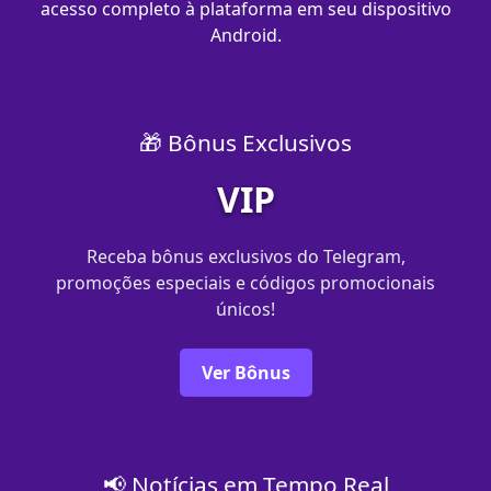
acesso completo à plataforma em seu dispositivo
Android.
🎁 Bônus Exclusivos
VIP
Receba bônus exclusivos do Telegram,
promoções especiais e códigos promocionais
únicos!
Ver Bônus
📢 Notícias em Tempo Real