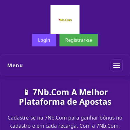
Login
Registrar-se
Menu
📱 7Nb.Com A Melhor
Plataforma de Apostas
Cadastre-se na 7Nb.Com para ganhar bônus no
cadastro e em cada recarga. Com a 7Nb.Com,