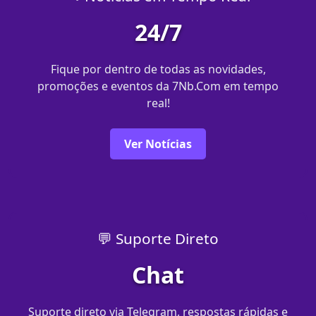
24/7
Fique por dentro de todas as novidades,
promoções e eventos da 7Nb.Com em tempo
real!
Ver Notícias
💬 Suporte Direto
Chat
Suporte direto via Telegram, respostas rápidas e