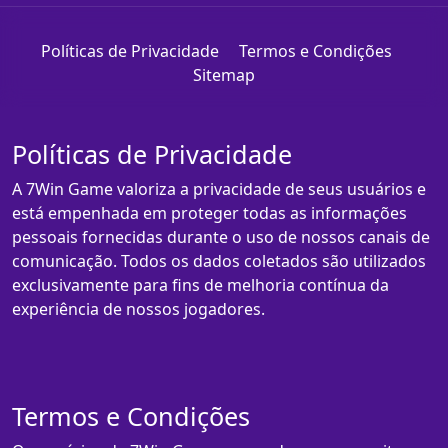
Políticas de Privacidade
Termos e Condições
Sitemap
Políticas de Privacidade
A 7Win Game valoriza a privacidade de seus usuários e
está empenhada em proteger todas as informações
pessoais fornecidas durante o uso de nossos canais de
comunicação. Todos os dados coletados são utilizados
exclusivamente para fins de melhoria contínua da
experiência de nossos jogadores.
Termos e Condições