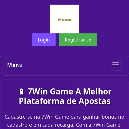
Login
Registrar-se
Menu
📱 7Win Game A Melhor
Plataforma de Apostas
Cadastre-se na 7Win Game para ganhar bônus no
cadastro e em cada recarga. Com a 7Win Game,