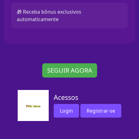
🎁 Receba bônus exclusivos
automaticamente
SEGUIR AGORA
Acessos
Login
Registrar-se