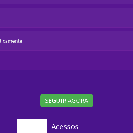
a
aticamente
SEGUIR AGORA
Acessos