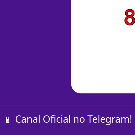
📱 Canal Oficial no Telegram!