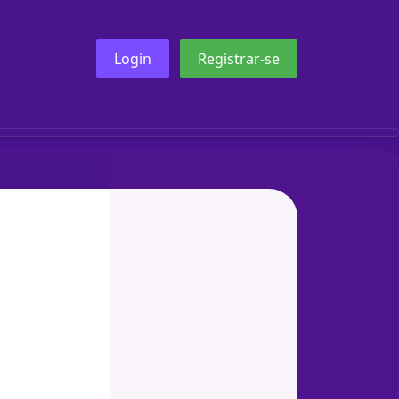
Login
Registrar-se