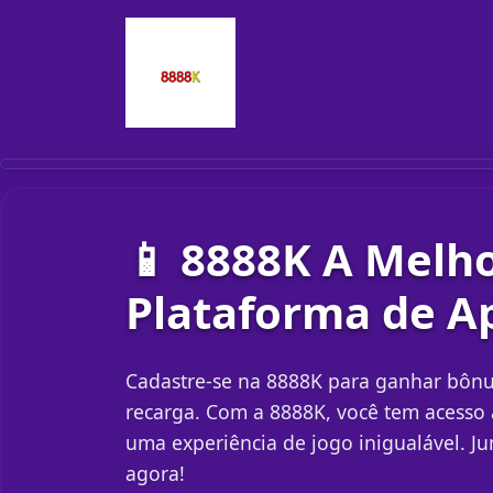
📱 8888K A Melh
Plataforma de A
Cadastre-se na 8888K para ganhar bônu
recarga. Com a 8888K, você tem acesso 
uma experiência de jogo inigualável. J
agora!