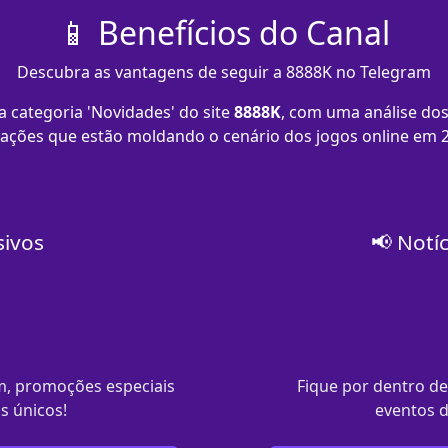
📱 Benefícios do Canal
Descubra as vantagens de seguir a 8888K no Telegram
 categoria 'Novidades' do site
8888K
, com uma análise dos
ações que estão moldando o cenário dos jogos online em 
sivos
📢 Notí
m, promoções especiais
Fique por dentro d
s únicos!
eventos 