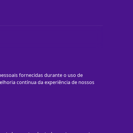
pessoais fornecidas durante o uso de
elhoria contínua da experiência de nossos