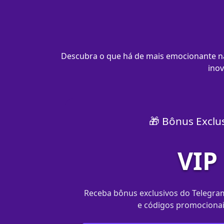
Descubra o que há de mais emocionante na
inov
🎁 Bônus Exclu
VIP
Receba bônus exclusivos do Telegra
e códigos promocionai