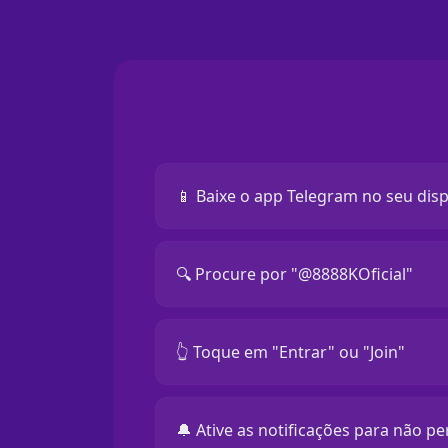
📱 Baixe o app Telegram no seu disp
🔍 Procure por "@8888KOficial"
👆 Toque em "Entrar" ou "Join"
🔔 Ative as notificações para não p