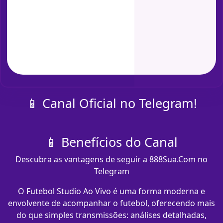
📱 Canal Oficial no Telegram!
📱 Benefícios do Canal
Descubra as vantagens de seguir a 888Sua.Com no
Telegram
O Futebol Studio Ao Vivo é uma forma moderna e
envolvente de acompanhar o futebol, oferecendo mais
do que simples transmissões: análises detalhadas,