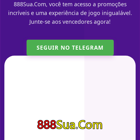
888Sua.Com, você tem acesso a promoções
incríveis e uma experiência de jogo inigualável.
Junte-se aos vencedores agora!
SEGUIR NO TELEGRAM