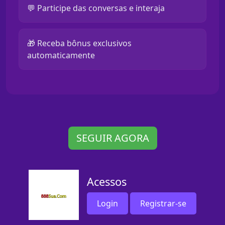
💬 Participe das conversas e interaja
🎁 Receba bônus exclusivos
automaticamente
SEGUIR AGORA
Acessos
Login
Registrar-se