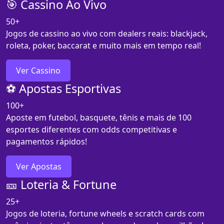
🎯 Cassino Ao Vivo
50+
Jogos de cassino ao vivo com dealers reais: blackjack,
roleta, poker, baccarat e muito mais em tempo real!
Ver Cassino
⚽ Apostas Esportivas
100+
Aposte em futebol, basquete, tênis e mais de 100
esportes diferentes com odds competitivas e
pagamentos rápidos!
Ver Apostas
🎫 Loteria & Fortune
25+
Jogos de loteria, fortune wheels e scratch cards com