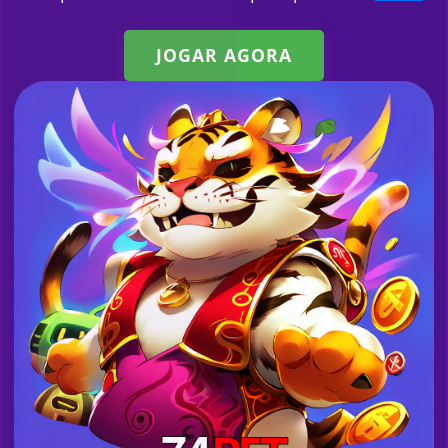
JOGAR AGORA